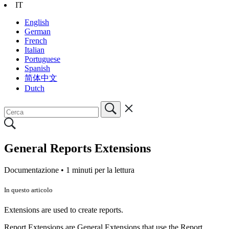
IT
English
German
French
Italian
Portuguese
Spanish
简体中文
Dutch
General Reports Extensions
Documentazione •
1 minuti per la lettura
In questo articolo
Extensions are used to create reports.
Report Extensions are General Extensions that use the Report