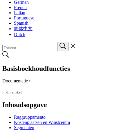
German
French
Italian
Portuguese
Spanish
简体中文
Dutch
Basisboekhoudfuncties
Documentatie •
In dit artikel
Inhoudsopgave
Raggruppamento
Kostenplaatsen en Winstcentra
Segmenten