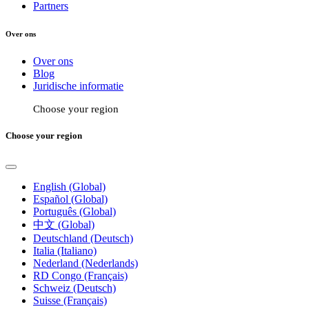
Partners
Over ons
Over ons
Blog
Juridische informatie
Choose your region
Choose your region
English (Global)
Español (Global)
Português (Global)
中文 (Global)
Deutschland (Deutsch)
Italia (Italiano)
Nederland (Nederlands)
RD Congo (Français)
Schweiz (Deutsch)
Suisse (Français)