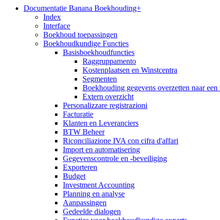
Documentatie Banana Boekhouding+
Index
Interface
Boekhoud toepassingen
Boekhoudkundige Functies
Basisboekhoudfuncties
Raggruppamento
Kostenplaatsen en Winstcentra
Segmenten
Boekhouding gegevens overzetten naar een
Extern overzicht
Personalizzare registrazioni
Facturatie
Klanten en Leveranciers
BTW Beheer
Riconciliazione IVA con cifra d'affari
Import en automatisering
Gegevenscontrole en -beveiliging
Exporteren
Budget
Investment Accounting
Planning en analyse
Aanpassingen
Gedeelde dialogen