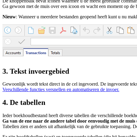
De knoppenbalk bevat iconen waarmee u de meest gebruikte command
Ga gewoon met de muis over een icoon en wacht een moment op de be
Nieuw
: Wanneer u meerdere bestanden geopend heeft kunt u nu makke
3. Tekst invoergebied
Gewoonlijk wordt tekst direct in de cel ingevoerd. De ingevoerde t
Verschillende functies versnellen en automatiseren de invoer.
4. De tabellen
Ieder boekhoudbestand heeft diverse tabellen die verschillende boekh
Ga van de ene naar de andere tabel door eenvoudig met de muis 
Tabellen zien er anders uit afhankelijk van de gebruikte toepassing. D
Er zijn hoofdtabellen (vast) en toegevoegde tabellen (die bij bepaal