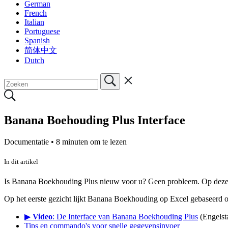
German
French
Italian
Portuguese
Spanish
简体中文
Dutch
Banana Boehouding Plus Interface
Documentatie •
8 minuten om te lezen
In dit artikel
Is Banana Boekhouding Plus nieuw voor u? Geen probleem. Op deze pa
Op het eerste gezicht lijkt Banana Boekhouding op Excel gebaseerd o
▶
Video
: De Interface van Banana Boekhouding Plus
(Engelsta
Tips en commando's voor snelle gegevensinvoer