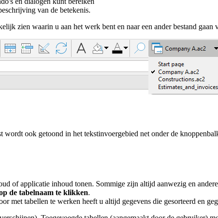
o's en dialogen kunt bereiken
schrijving van de betekenis.
lijk zien waarin u aan het werk bent en naar een ander bestand gaan 
ekst wordt ook getoond in het tekstinvoergebied net onder de knoppen
oud of applicatie inhoud tonen. Sommige zijn altijd aanwezig en andere
op de tabelnaam te klikken
.
oor met tabellen te werken heeft u altijd gegevens die gesorteerd en ge
de verschijnen). Toegevoegde tabellen (aangemaakt door de gebruiker) m