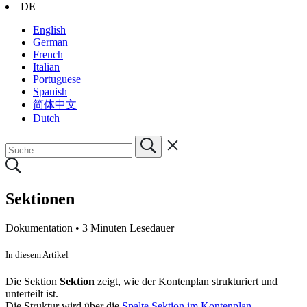
DE
English
German
French
Italian
Portuguese
Spanish
简体中文
Dutch
Sektionen
Dokumentation •
3 Minuten Lesedauer
In diesem Artikel
Die Sektion
Sektion
zeigt, wie der Kontenplan strukturiert und
unterteilt ist.
Die Struktur wird über die
Spalte Sektion im Kontenplan