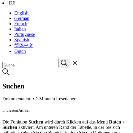
DE
English
German
French
Italian
Portuguese
Spanish
简体中文
Dutch
Suchen
Dokumentation •
1 Minuten Lesedauer
In diesem Artikel
Die Funktion
Suchen
wird durch Klicken auf das Menü
Daten
>
Suchen
aktiviert. Am unteren Rand der Tabelle, in der Sie sich
befinden, sehen Sie den Bereich, in dem Sie die Optionen zum