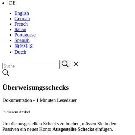
DE
English
German
French
Italian
Portuguese
Spanish
简体中文
Dutch
Überweisungsschecks
Dokumentation •
1 Minuten Lesedauer
In diesem Artikel
Um die ausgestellten Schecks zu buchen, müssen Sie in den
Passiven ein neues Konto
Ausgestellte Schecks
einfügen.