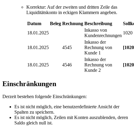
Korrektur: Auf der zweiten und dritten Zeile das
Liquiditätskonto in eckigen Klammern angeben.
Datum
Beleg
Rechnung
Beschreibung
Sollk
Inkasso von
18.01.2025
1020
Kundenrechnungen
Inkasso der
18.01.2025
4545
Rechnung von
[1020
Kunde 1
Inkasso der
18.01.2025
4546
Rechnung von
[1020
Kunde 2
Einschränkungen
Derzeit bestehen folgende Einschränkungen:
Es ist nicht möglich, eine benutzerdefinierte Ansicht der
Spalten zu speichern.
Es ist nicht möglich, Zeilen mit Konten auszublenden, deren
Saldo gleich null ist.