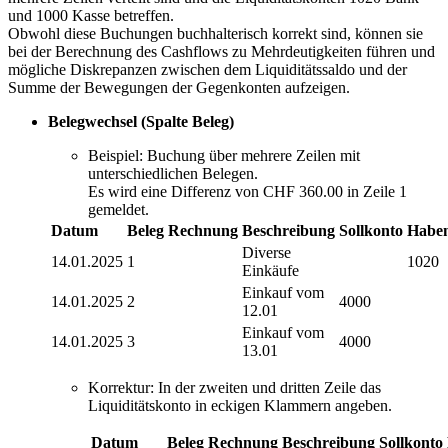
und 1000 Kasse betreffen.
Obwohl diese Buchungen buchhalterisch korrekt sind, können sie
bei der Berechnung des Cashflows zu Mehrdeutigkeiten führen und
mögliche Diskrepanzen zwischen dem Liquiditätssaldo und der
Summe der Bewegungen der Gegenkonten aufzeigen.
Belegwechsel (Spalte Beleg)
Beispiel: Buchung über mehrere Zeilen mit
unterschiedlichen Belegen.
Es wird eine Differenz von CHF 360.00 in Zeile 1
gemeldet.
Datum
Beleg
Rechnung
Beschreibung
Sollkonto
Habe
Diverse
14.01.2025
1
1020
Einkäufe
Einkauf vom
14.01.2025
2
4000
12.01
Einkauf vom
14.01.2025
3
4000
13.01
Korrektur: In der zweiten und dritten Zeile das
Liquiditätskonto in eckigen Klammern angeben.
Datum
Beleg
Rechnung
Beschreibung
Sollkonto