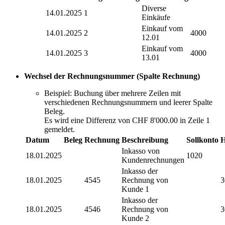
Diverse
14.01.2025
1
Einkäufe
Einkauf vom
14.01.2025
2
4000
12.01
Einkauf vom
14.01.2025
3
4000
13.01
Wechsel der Rechnungsnummer (Spalte Rechnung)
Beispiel: Buchung über mehrere Zeilen mit
verschiedenen Rechnungsnummern und leerer Spalte
Beleg.
Es wird eine Differenz von CHF 8'000.00 in Zeile 1
gemeldet.
Datum
Beleg
Rechnung
Beschreibung
Sollkonto
H
Inkasso von
18.01.2025
1020
Kundenrechnungen
Inkasso der
18.01.2025
4545
Rechnung von
3
Kunde 1
Inkasso der
18.01.2025
4546
Rechnung von
3
Kunde 2