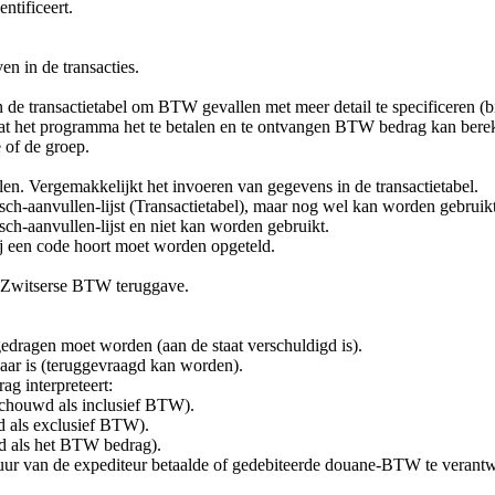
ntificeert.
n in de transacties.
de transactietabel om BTW gevallen met meer detail te specificeren (b
odat het programma het te betalen en te ontvangen BTW bedrag kan bere
 of de groep.
n. Vergemakkelijkt het invoeren van gegevens in de transactietabel.
h-aanvullen-lijst (Transactietabel), maar nog wel kan worden gebruikt
h-aanvullen-lijst en niet kan worden gebruikt.
bij een code hoort moet worden opgeteld.
e Zwitserse BTW teruggave.
dragen moet worden (aan de staat verschuldigd is).
baar is (teruggevraagd kan worden).
ag interpreteert:
schouwd als inclusief BTW).
d als exclusief BTW).
d als het BTW bedrag).
ur van de expediteur betaalde of gedebiteerde douane-BTW te verantw