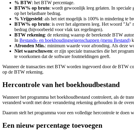
% BTW
: het BTW percentage.
BTW% op bruto
: wordt gewoonlijk leeg gelaten. In special
op het belastbare bedrag.
% Vrijgesteld
: als het niet mogelijk is 100% in mindering te
BTW% op bruto
: is over het algemeen leeg. Het woord "Ja"
bedrag (bijvoorbeeld voor vlak tax regelingen).
BTW rekening
: de rekening waarop de berekende BTW autom
In
Bestands- en boekhoudingseigenschappen (menu Bestand)
k
Afronden Min.
: minimum waarde voor afronding. Als deze wo
Niet waarschuwen
: er zijn speciale transacties die het prog
te voorkomen dat de software foutmeldingen geeft.
Wanneer de transacties met BTW worden ingevoerd door de BTW co
op de BTW rekening.
Hercontrole van het boekhoudbestand
Wanneer het programma het boekhoudbestand controleert, als de trans
veranderd wordt met deze verandering rekening gehouden in de over
Daarom stelt het programma voor een volledige hercontrole te doen 
Een nieuw percentage toevoegen