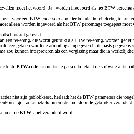
e gevallen moet het woord "Ja" worden ingevoerd als het BTW percenta
 brengen voor een BTW code voer dan hier het niet in mindering te breng
 moet alleen worden ingevoerd als het BTW percentage toegepast moet w
atisch wordt geboekt.
an een rekening, die wordt gebruikt als BTW rekening, worden gedefin
rdt leeg gelaten wordt de afronding aangegeven in de basis gegevens 
ramma zou kunnen interpreteren als een vergissing maar die in werkelijk
de in de
BTW-code
kolom toe te passen berekent de software automat
acties niet zijn geblokkeerd, herlaadt het de BTW parameters die toe
eenkomstige transactiekolommen (die niet door de gebruiker veranderd
wanneer de
BTW
tabel veranderd wordt.