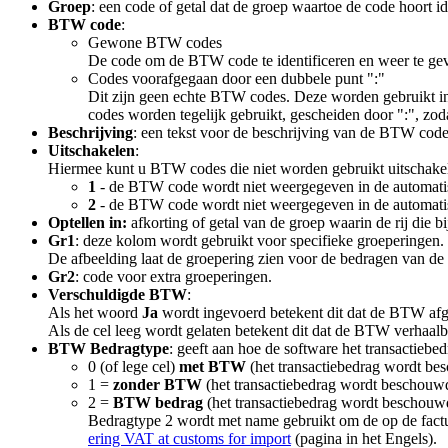
Groep
: een code of getal dat de groep waartoe de code hoort ide
BTW code
:
Gewone BTW codes
De code om de BTW code te identificeren en weer te geve
Codes voorafgegaan door een dubbele punt ":"
Dit zijn geen echte BTW codes. Deze worden gebruikt in 
codes worden tegelijk gebruikt, gescheiden door ":", z
Beschrijving
: een tekst voor de beschrijving van de BTW code
Uitschakelen
:
Hiermee kunt u BTW codes die niet worden gebruikt uitschakele
1
- de BTW code wordt niet weergegeven in de automatisc
2
- de BTW code wordt niet weergegeven in de automatisc
Optellen in:
afkorting of getal van de groep waarin de rij die 
Gr1
: deze kolom wordt gebruikt voor specifieke groeperingen.
De afbeelding laat de groepering zien voor de bedragen van d
Gr2
: code voor extra groeperingen.
Verschuldigde BTW
:
Als het woord
Ja
wordt ingevoerd betekent dit dat de BTW afge
Als de cel leeg wordt gelaten betekent dit dat de BTW verhaal
BTW Bedragtype
: geeft aan hoe de software het transactiebedr
0 (of lege cel)
met BTW
(het transactiebedrag wordt be
1 =
zonder BTW
(het transactiebedrag wordt beschouw
2 =
BTW bedrag
(het transactiebedrag wordt beschouw
Bedragtype 2 wordt met name gebruikt om de op de factu
ering VAT at customs for import
(pagina in het Engels).