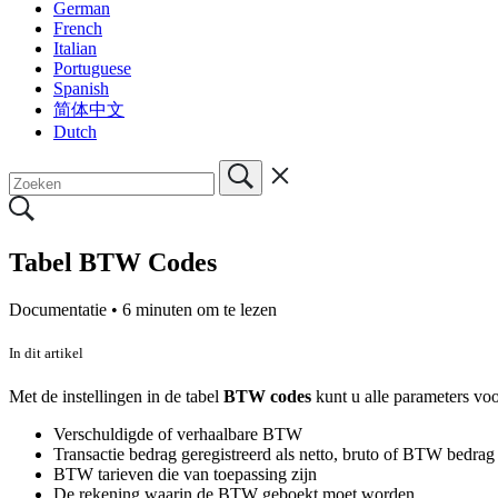
German
French
Italian
Portuguese
Spanish
简体中文
Dutch
Tabel BTW Codes
Documentatie •
6 minuten om te lezen
In dit artikel
Met de instellingen in de tabel
BTW codes
kunt u alle parameters voo
Verschuldigde of verhaalbare BTW
Transactie bedrag geregistreerd als netto, bruto of BTW bedr
BTW tarieven die van toepassing zijn
De rekening waarin de BTW geboekt moet worden