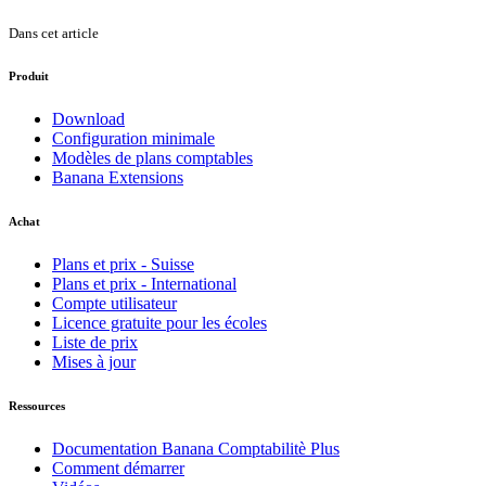
Dans cet article
Produit
Download
Configuration minimale
Modèles de plans comptables
Banana Extensions
Achat
Plans et prix - Suisse
Plans et prix - International
Compte utilisateur
Licence gratuite pour les écoles
Liste de prix
Mises à jour
Ressources
Documentation Banana Comptabilitè Plus
Comment démarrer