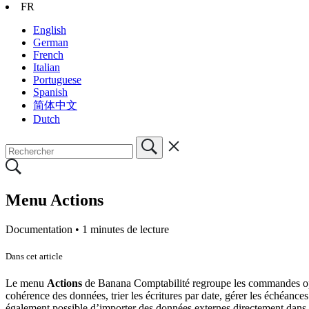
FR
English
German
French
Italian
Portuguese
Spanish
简体中文
Dutch
Menu Actions
Documentation •
1 minutes de lecture
Dans cet article
Le menu
Actions
de Banana Comptabilité regroupe les commandes opérat
cohérence des données, trier les écritures par date, gérer les échéances 
également possible d’importer des données externes directement dans 