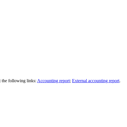
t the following
links
:
Accounting report
;
External accounting report
.