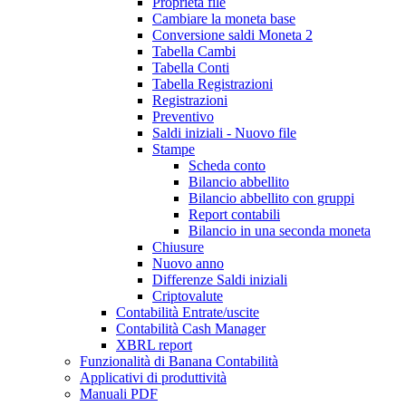
Proprietà file
Cambiare la moneta base
Conversione saldi Moneta 2
Tabella Cambi
Tabella Conti
Tabella Registrazioni
Registrazioni
Preventivo
Saldi iniziali - Nuovo file
Stampe
Scheda conto
Bilancio abbellito
Bilancio abbellito con gruppi
Report contabili
Bilancio in una seconda moneta
Chiusure
Nuovo anno
Differenze Saldi iniziali
Criptovalute
Contabilità Entrate/uscite
Contabilità Cash Manager
XBRL report
Funzionalità di Banana Contabilità
Applicativi di produttività
Manuali PDF