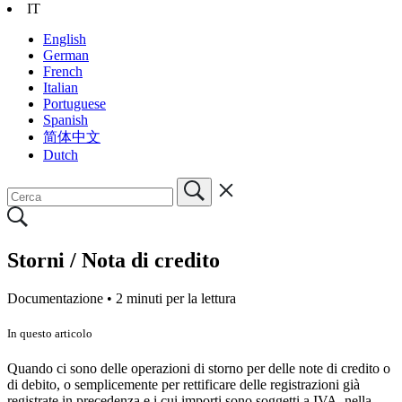
IT
English
German
French
Italian
Portuguese
Spanish
简体中文
Dutch
Storni / Nota di credito
Documentazione •
2 minuti per la lettura
In questo articolo
Quando ci sono delle operazioni di storno per delle note di credito o
di debito, o semplicemente per rettificare delle registrazioni già
registrate in precedenza e i cui importi sono soggetti a IVA, nella