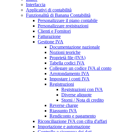
Interfaccia
Applicativi di contabilità
Funzionalità di Banana Contabilità
Personalizzare il piano contabile
Personalizzare registrazioni
Clienti e Fornitori
Fatturazione
Gestione IVA
Documentazione nazionale
Nozioni teoriche
Proprietà file (IVA)
Tabella codici IVA
Collegare un codice IVA al conto
Arrotondamento IVA
Impostare i conti IVA
Registrazioni
Registrazioni con IVA
Diverse aliquote
Storni / Nota di credito
Reverse charge
Riassunto IVA
Rendiconto e pagamento
Riconciliazione IVA con cifra d'affari
Importazione e automazione
Controllo e sicurezza dei dati