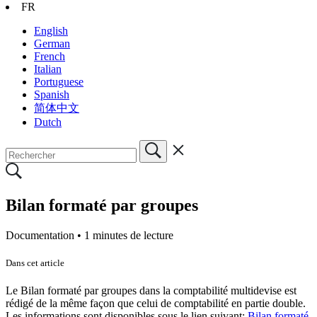
FR
English
German
French
Italian
Portuguese
Spanish
简体中文
Dutch
Bilan formaté par groupes
Documentation •
1 minutes de lecture
Dans cet article
Le Bilan formaté par groupes dans la comptabilité multidevise est
rédigé de la même façon que celui de comptabilité en partie double.
Les informations sont disponibles sous le lien suivant:
Bilan formaté