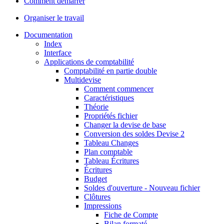
Comment démarrer
Organiser le travail
Documentation
Index
Interface
Applications de comptabilité
Comptabilité en partie double
Multidevise
Comment commencer
Caractéristiques
Théorie
Propriétés fichier
Changer la devise de base
Conversion des soldes Devise 2
Tableau Changes
Plan comptable
Tableau Écritures
Écritures
Budget
Soldes d'ouverture - Nouveau fichier
Clôtures
Impressions
Fiche de Compte
Bilan formaté