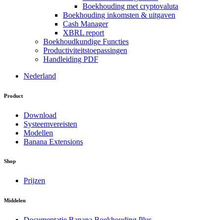
Boekhouding met cryptovaluta
Boekhouding inkomsten & uitgaven
Cash Manager
XBRL report
Boekhoudkundige Functies
Productiviteitstoepassingen
Handleiding PDF
Nederland
Product
Download
Systeemvereisten
Modellen
Banana Extensions
Shop
Prijzen
Middelen
Documentatie Banana Boekhouding Plus