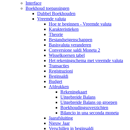
Interface
Boekhoud toepassingen
Dubbel Boekhouden
Vreemde valuta
Hoe te beginnen - Vreemde valuta
Karakteristieken
Theorie
Bestandseigenschappen
Basisvaluta veranderen
Conversione saldi Moneta 2
Wisselkoersen tabel
Het rekeningschema met vreemde valuta
Transacties
Registrazioni
Beginsaldi
Budget
Afdrukken
Rekeningkaart
Uitgebreide Balans
Uitgebreide Balans op groepen
Boekhoudingsoverzichten
Bilancio in una seconda moneta
Jaarafsluiting
Nieuw Jaar
Verschillen in beginsaldi