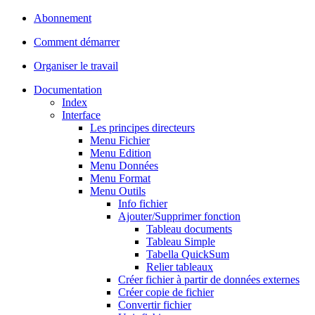
Abonnement
Comment démarrer
Organiser le travail
Documentation
Index
Interface
Les principes directeurs
Menu Fichier
Menu Edition
Menu Données
Menu Format
Menu Outils
Info fichier
Ajouter/Supprimer fonction
Tableau documents
Tableau Simple
Tabella QuickSum
Relier tableaux
Créer fichier à partir de données externes
Créer copie de fichier
Convertir fichier