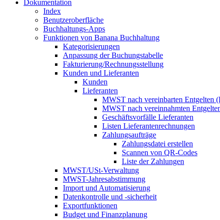
Dokumentation
Index
Benutzeroberfläche
Buchhaltungs-Apps
Funktionen von Banana Buchhaltung
Kategorisierungen
Anpassung der Buchungstabelle
Fakturierung/Rechnungsstellung
Kunden und Lieferanten
Kunden
Lieferanten
MWST nach vereinbarten Entgelten (
MWST nach vereinnahmten Entgelten
Geschäftsvorfälle Lieferanten
Listen Lieferantenrechnungen
Zahlungsaufträge
Zahlungsdatei erstellen
Scannen von QR-Codes
Liste der Zahlungen
MWST/USt-Verwaltung
MWST-Jahresabstimmung
Import und Automatisierung
Datenkontrolle und -sicherheit
Exportfunktionen
Budget und Finanzplanung