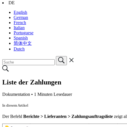
DE
English
German
French
Italian
Portuguese
Spanish
简体中文
Dutch
Liste der Zahlungen
Dokumentation •
1 Minuten Lesedauer
In diesem Artikel
Der Befehl
Berichte > Lieferanten > Zahlungsauftragsliste
zeigt a