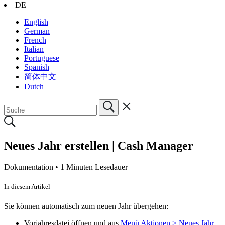
DE
English
German
French
Italian
Portuguese
Spanish
简体中文
Dutch
Neues Jahr erstellen | Cash Manager
Dokumentation •
1 Minuten Lesedauer
In diesem Artikel
Sie können automatisch zum neuen Jahr übergehen:
Vorjahresdatei öffnen und aus
Menü Aktionen > Neues Jahr