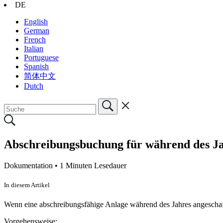
DE
English
German
French
Italian
Portuguese
Spanish
简体中文
Dutch
Abschreibungsbuchung für während des J
Dokumentation •
1 Minuten Lesedauer
In diesem Artikel
Wenn eine abschreibungsfähige Anlage während des Jahres angeschafft
Vorgehensweise: