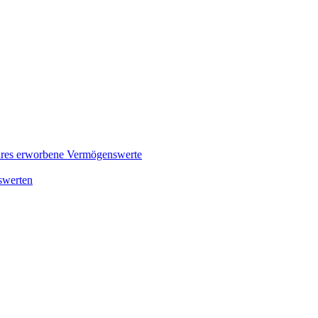
hres erworbene Vermögenswerte
swerten