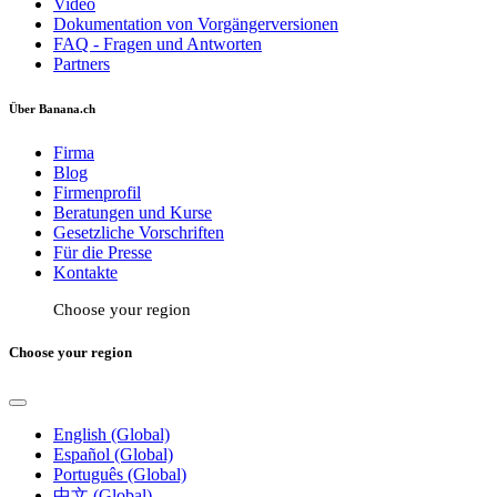
Video
Dokumentation von Vorgängerversionen
FAQ - Fragen und Antworten
Partners
Über Banana.ch
Firma
Blog
Firmenprofil
Beratungen und Kurse
Gesetzliche Vorschriften
Für die Presse
Kontakte
Choose your region
Choose your region
English (Global)
Español (Global)
Português (Global)
中文 (Global)