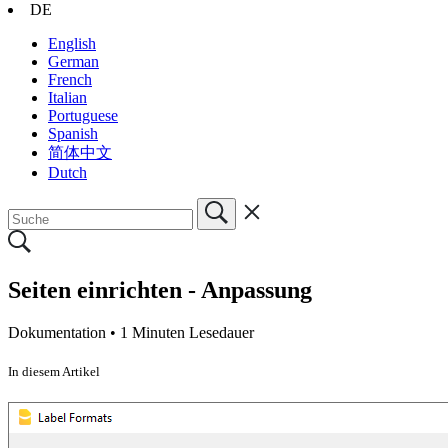
DE
English
German
French
Italian
Portuguese
Spanish
简体中文
Dutch
Seiten einrichten - Anpassung
Dokumentation •
1 Minuten Lesedauer
In diesem Artikel