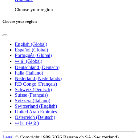
Choose your region
Choose your region
English (Global)
Español (Global)
Português (Global)
中文 (Global)
Deutschland (Deutsch)
Italia (Italiano)
Nederland (Nederlands)
RD Congo (Français)
Schweiz (Deutsch)
Suisse (Français)
Svizzera (Italiano)
Switzerland (English)
United Arab Emirates
Österreich (Deutsch)
中国 (中文)
Legal
© Copyright 1989-2026 Banana.ch SA (Switzerland).