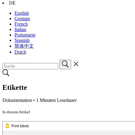
DE
English
German
French
Italian
Portuguese
Spanish
简体中文
Dutch
Etikette
Dokumentation •
1 Minuten Lesedauer
In diesem Artikel