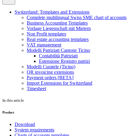
Switzerland: Templates and Extensions
Complete multilingual Swiss SME chart of accounts
Business Accounting Templates
Vorlage Liegenschaft mit Mietern
Non Profit templates
Real estate accounting templates
VAT management
Modelli Patriziati Cantone Ticino
Contabilità Patriziati
Estensione Registro patrizi
Modelli Curatele (Ticino)
QR invoicing extensions
Payment orders [BETA]
Import Extensions for Switzerland
Timesheet
In this article
Product
Download
System requirements
Charts of accounts templates