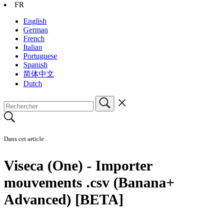
FR
English
German
French
Italian
Portuguese
Spanish
简体中文
Dutch
Dans cet article
Viseca (One) - Importer
mouvements .csv (Banana+
Advanced) [BETA]