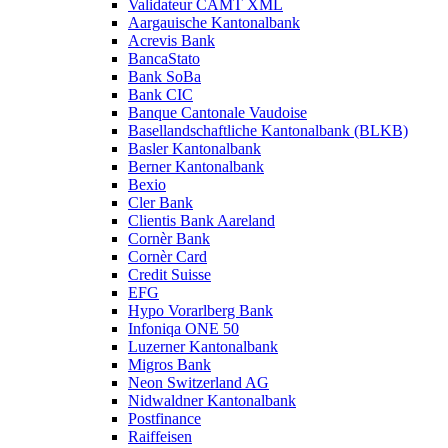
Validateur CAMT XML
Aargauische Kantonalbank
Acrevis Bank
BancaStato
Bank SoBa
Bank CIC
Banque Cantonale Vaudoise
Basellandschaftliche Kantonalbank (BLKB)
Basler Kantonalbank
Berner Kantonalbank
Bexio
Cler Bank
Clientis Bank Aareland
Cornèr Bank
Cornèr Card
Credit Suisse
EFG
Hypo Vorarlberg Bank
Infoniqa ONE 50
Luzerner Kantonalbank
Migros Bank
Neon Switzerland AG
Nidwaldner Kantonalbank
Postfinance
Raiffeisen