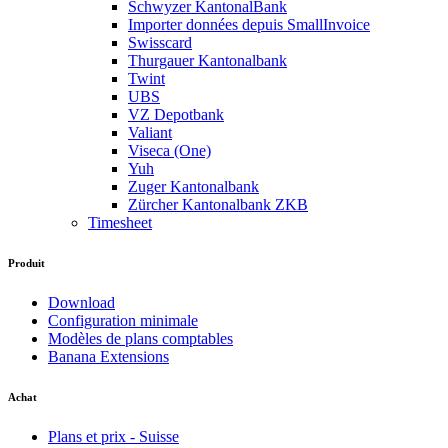
Schwyzer KantonalBank
Importer données depuis SmallInvoice
Swisscard
Thurgauer Kantonalbank
Twint
UBS
VZ Depotbank
Valiant
Viseca (One)
Yuh
Zuger Kantonalbank
Zürcher Kantonalbank ZKB
Timesheet
Produit
Download
Configuration minimale
Modèles de plans comptables
Banana Extensions
Achat
Plans et prix - Suisse