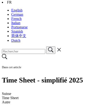
FR
English
German
French
Italian
Portuguese
Spanish
简体中文
Dutch
Dans cet article
Time Sheet - simplifié 2025
Suisse
Time Sheet
Autre