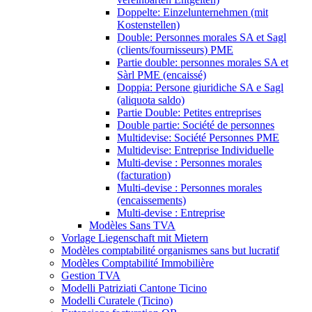
Doppelte: Einzelunternehmen (mit
Kostenstellen)
Double: Personnes morales SA et Sagl
(clients/fournisseurs) PME
Partie double: personnes morales SA et
Sàrl PME (encaissé)
Doppia: Persone giuridiche SA e Sagl
(aliquota saldo)
Partie Double: Petites entreprises
Double partie: Société de personnes
Multidevise: Société Personnes PME
Multidevise: Entreprise Individuelle
Multi-devise : Personnes morales
(facturation)
Multi-devise : Personnes morales
(encaissements)
Multi-devise : Entreprise
Modèles Sans TVA
Vorlage Liegenschaft mit Mietern
Modèles comptabilité organismes sans but lucratif
Modèles Comptabilité Immobilière
Gestion TVA
Modelli Patriziati Cantone Ticino
Modelli Curatele (Ticino)