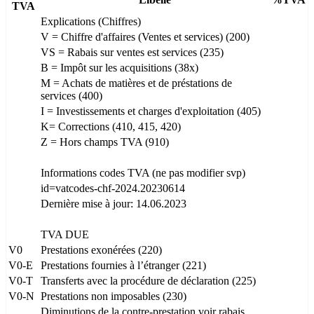
TVA
Explications (Chiffres)
V = Chiffre d'affaires (Ventes et services) (200)
VS = Rabais sur ventes est services (235)
B = Impôt sur les acquisitions (38x)
M = Achats de matières et de préstations de
services (400)
I = Investissements et charges d'exploitation (405)
K= Corrections (410, 415, 420)
Z = Hors champs TVA (910)
Informations codes TVA (ne pas modifier svp)
id=vatcodes-chf-2024.20230614
Dernière mise à jour: 14.06.2023
TVA DUE
V0
Prestations exonérées (220)
V0-E
Prestations fournies à l’étranger (221)
V0-T
Transferts avec la procédure de déclaration (225)
V0-N
Prestations non imposables (230)
Diminutions de la contre-prestation voir rabais