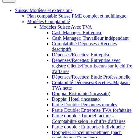
Suisse: Modèles et extensions
Plan comptable Suisse PME complet et multilingue
Modèles Comptabilité
Modèles Suisee Avec TVA
Cash Manager: Entreprise
Cash Manager: Travailleur indépendant
Comptabilité Dépenses / Recettes
descriptifs
Dépenses/Recettes: Entreprise
Dépenses/Recettes: Entreprise avec
registre Clients/Fournisseurs sur le chiffre
d'affaires
Dépenses/Recettes: Etude Professionelle
Contabilité Dépenses/Recettes: Magasin
TVA nette
Doppia: Ristorante (incassato)
Doppia: Hotel (incassato)
Partie Double: Personnes morales
Partie Double: Entreprise TVA forfaitaire
Partie double : Tutoriel facture –
Comptabilité selon le chiffre d'affaires
Partie double : Entreprise individuelle
Doppelte: Einzelunternehmen (nach
vereinbarten Entgelten)