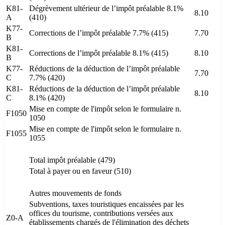
K81-
Dégrèvement ultérieur de l’impôt préalable 8.1%
8.10
A
(410)
K77-
Corrections de l’impôt préalable 7.7% (415)
7.70
B
K81-
Corrections de l’impôt préalable 8.1% (415)
8.10
B
K77-
Réductions de la déduction de l’impôt préalable
7.70
C
7.7% (420)
K81-
Réductions de la déduction de l’impôt préalable
8.10
C
8.1% (420)
Mise en compte de l'impôt selon le formulaire n.
F1050
1050
Mise en compte de l'impôt selon le formulaire n.
F1055
1055
Total impôt préalable (479)
Total à payer ou en faveur (510)
Autres mouvements de fonds
Subventions, taxes touristiques encaissées par les
offices du tourisme, contributions versées aux
Z0-A
établissements chargés de l'élimination des déchets