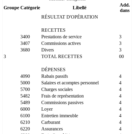
Add.
Groupe
Catégorie
Libellé
dans
RÉSULTAT D'OPÉRATION
RECETTES
3400
Prestations de service
3
3407
Commissions actives
3
3680
Divers
3
3
TOTAL RECETTES
00
DÉPENSES
4090
Rabais passifs
4
5000
Salaires et acomptes personnel
4
5700
Charges sociales
4
5482
Frais de représentation
4
5489
Commissions passives
4
6000
Loyer
4
6100
Entretien immeuble
4
6210
Carburant
4
6220
Assurances
4