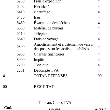
6280
Frais d'expédition
4
6402
Électricité
4
6410
Chauffage
4
6430
Eau
4
6460
Évacuation des déchets
4
6500
Matériel de bureau
4
6510
Téléphone
4
6640
Frais de voyage
4
Amortissement et ajustement de valeur
6800
4
des postes sur les actifs immobilisés
6900
Charges financières
4
8900
Impôts
4
2200
TVA due
4
2201
Décompte TVA
4
4
TOTAL DÉPENSES
00
00
RÉSULTAT
Tableau: Codes TVA
Cod.
Libellé
%TVA