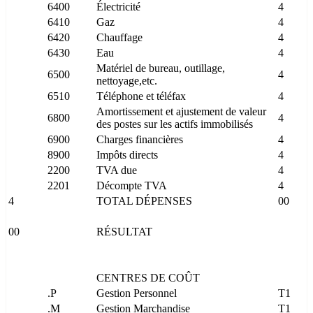
6400
Électricité
4
6410
Gaz
4
6420
Chauffage
4
6430
Eau
4
Matériel de bureau, outillage,
6500
4
nettoyage,etc.
6510
Téléphone et téléfax
4
Amortissement et ajustement de valeur
6800
4
des postes sur les actifs immobilisés
6900
Charges financières
4
8900
Impôts directs
4
2200
TVA due
4
2201
Décompte TVA
4
4
TOTAL DÉPENSES
00
00
RÉSULTAT
CENTRES DE COÛT
.P
Gestion Personnel
T1
.M
Gestion Marchandise
T1