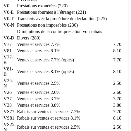
V0
Prestations exonérées (220)
V0-E
Prestations fournies à l’étranger (221)
V0-T
Transferts avec la procédure de déclaration (225)
V0-N
Prestations non imposables (230)
Diminutions de la contre-prestation voir rabais
V0-D
Divers (280)
V77
Ventes et services 7.7%
7.70
V81
Ventes et services 8.1%
8.10
V77-
Ventes et services 7.7% (optés)
7.70
B
V81-
Ventes et services 8.1% (optés)
8.10
B
V25-
Ventes et services 2.5%
2.50
N
V26
Ventes et services 2.6%
2.60
V37
Ventes et services 3.7%
3.70
V38
Ventes et services 3.8%
3.80
VS77
Rabais sur ventes et services 7.7%
7.70
VS81
Rabais sur ventes et services 8.1%
8.10
VS25-
Rabais sur ventes et services 2.5%
2.50
N