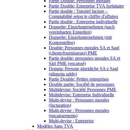
Partie Double: Personnes morales
Partie Double: Entreprise TVA forfaitaire
Partie double : Tutoriel facture –
Comptabilité selon le chiffre d'affaires
Partie double : Entreprise individuelle
Doppelte: Einzelunternehmen (nach
vereinbarten Entgelten)
Doppelte: Einzelunternehmen (mit
Kostenstellen)
Double: Personnes morales SA et Sagl
(clients/fournisseurs) PME
Partie double: personnes morales SA et
Sàrl PME (encaissé)
Doppia: Persone giuridiche SA e Sagl
(aliquota saldo)
Partie Double: Petites entreprises
Double partie: Société de personnes
Multidevise: Société Personnes PME
Multidevise: Entreprise Individuelle
Multi-devise : Personnes morales
(facturation)
Multi-devise : Personnes morales
(encaissements)
Multi-devise : Entreprise
Modèles Sans TVA