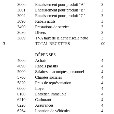
3000
Encaissement pour produit "A"
3
3001
Encaissement pour produit "B"
3
3002
Encaissement pour produit "C"
3
3090
Rabais actifs
3
3400
Prestations de service
3
3680
Divers
3
3809
TVA taux de la dette fiscale nette
3
3
TOTAL RECETTES
00
DÉPENSES
4000
Achats
4
4090
Rabais passifs
4
5000
Salaires et acomptes personnel
4
5700
Charges sociales
4
5820
Frais de représentation
4
6000
Loyer
4
6100
Entretien immeuble
4
6210
Carburant
4
6220
Assurances
4
6264
Location de véhicules
4