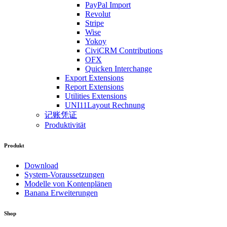
PayPal Import
Revolut
Stripe
Wise
Yokoy
CiviCRM Contributions
OFX
Quicken Interchange
Export Extensions
Report Extensions
Utilities Extensions
UNI11Layout Rechnung
记账凭证
Produktivität
Produkt
Download
System-Voraussetzungen
Modelle von Kontenplänen
Banana Erweiterungen
Shop