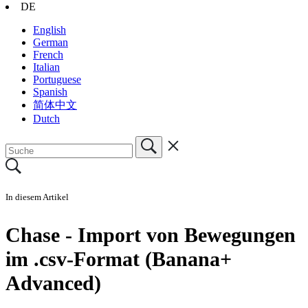
DE
English
German
French
Italian
Portuguese
Spanish
简体中文
Dutch
In diesem Artikel
Chase - Import von Bewegungen
im .csv-Format (Banana+
Advanced)