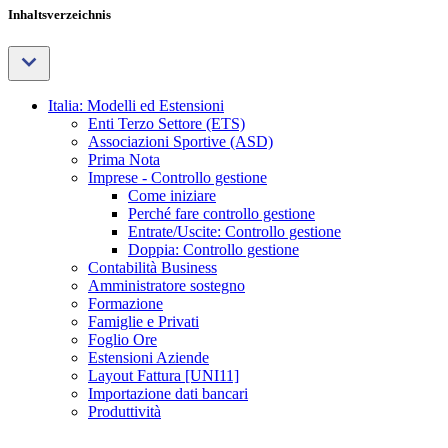
Inhaltsverzeichnis
Italia: Modelli ed Estensioni
Enti Terzo Settore (ETS)
Associazioni Sportive (ASD)
Prima Nota
Imprese - Controllo gestione
Come iniziare
Perché fare controllo gestione
Entrate/Uscite: Controllo gestione
Doppia: Controllo gestione
Contabilità Business
Amministratore sostegno
Formazione
Famiglie e Privati
Foglio Ore
Estensioni Aziende
Layout Fattura [UNI11]
Importazione dati bancari
Produttività