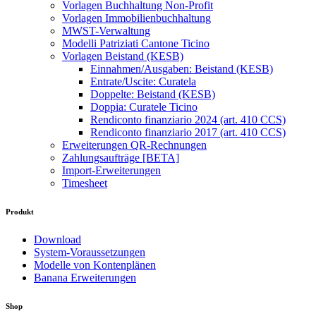
Vorlagen Buchhaltung Non-Profit
Vorlagen Immobilienbuchhaltung
MWST-Verwaltung
Modelli Patriziati Cantone Ticino
Vorlagen Beistand (KESB)
Einnahmen/Ausgaben: Beistand (KESB)
Entrate/Uscite: Curatela
Doppelte: Beistand (KESB)
Doppia: Curatele Ticino
Rendiconto finanziario 2024 (art. 410 CCS)
Rendiconto finanziario 2017 (art. 410 CCS)
Erweiterungen QR-Rechnungen
Zahlungsaufträge [BETA]
Import-Erweiterungen
Timesheet
Produkt
Download
System-Voraussetzungen
Modelle von Kontenplänen
Banana Erweiterungen
Shop