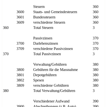
Steuern
360
3600
Staats- und Gemeindesteuern
360
3601
Bundessteuern
360
3609
verschiedene Steuern
360
360
Total Steuern
3
Passivzinsen
370
3700
Darlehenszinsen
370
3709
verschiedene Passivzinsen
370
370
Total Passivzinsen
3
Verwaltung/Gebühren
380
3800
Gebühren für die Massnahme
380
3801
Depotgebühren
380
3802
Spesen
380
3809
verschiedene Gebühren
380
380
Total Verwaltung/Gebühren
3
Verschiedener Aufwand
390
3900
Abschreibungen (z.B. Auto)
390