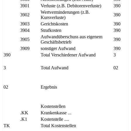
3901
Verluste (z.B. Debitorenverluste)
390
Wertverminderungen (z.B.
3902
390
Kursverluste)
3903
Gerichtskosten
390
3904
Strafkosten
390
Aufwandüberschuss aus eigenem
3905
390
Geschäftsbetrieb
3909
sonstiger Aufwand
390
390
Total Verschiedener Aufwand
3
3
Total Aufwand
02
02
Ergebnis
Kostenstellen
.KK
Krankenkasse ...
.K1
Kostenstelle ....
TK
Total Kostenstellen