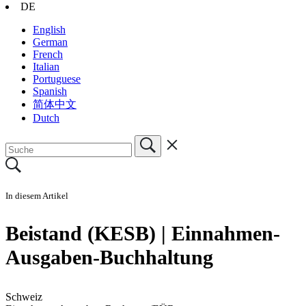
DE
English
German
French
Italian
Portuguese
Spanish
简体中文
Dutch
In diesem Artikel
Beistand (KESB) | Einnahmen-
Ausgaben-Buchhaltung
Schweiz