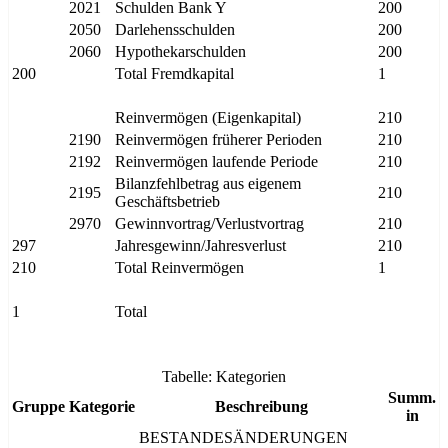
2021
Schulden Bank Y
200
2050
Darlehensschulden
200
2060
Hypothekarschulden
200
200
Total Fremdkapital
1
Reinvermögen (Eigenkapital)
210
2190
Reinvermögen früherer Perioden
210
2192
Reinvermögen laufende Periode
210
Bilanzfehlbetrag aus eigenem
2195
210
Geschäftsbetrieb
2970
Gewinnvortrag/Verlustvortrag
210
297
Jahresgewinn/Jahresverlust
210
210
Total Reinvermögen
1
1
Total
Tabelle: Kategorien
Summ.
Gruppe
Kategorie
Beschreibung
in
BESTANDESÄNDERUNGEN