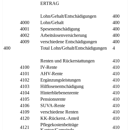
ERTRAG
Lohn/Gehalt/Entschädigungen
400
4000
Lohn/Gehalt
400
4001
Spesenentschädigung
400
4002
Arbeitslosenversicherung
400
4009
verschiedene Entschädigungen
400
400
Total Lohn/Gehalt/Entschädigungen
4
Renten und Rückerstattungen
410
4100
IV-Rente
410
4101
AHV-Rente
410
4102
Ergänzungsleistungen
410
4103
Hilflosenentschädigung
410
4104
Hinterbliebenenrente
410
4105
Pensionsrente
410
4106
SUVA-Rente
410
4109
verschiedene Renten
410
4120
KK-Rückerst.-Anteil
410
Pflegekostenbeiträge
4121
410
Kanton/Gemeinde