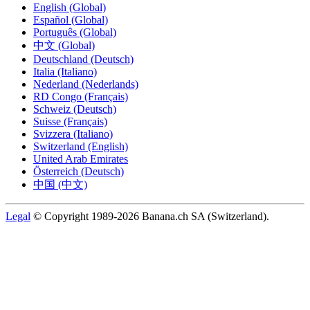
English (Global)
Español (Global)
Português (Global)
中文 (Global)
Deutschland (Deutsch)
Italia (Italiano)
Nederland (Nederlands)
RD Congo (Français)
Schweiz (Deutsch)
Suisse (Français)
Svizzera (Italiano)
Switzerland (English)
United Arab Emirates
Österreich (Deutsch)
中国 (中文)
Legal
© Copyright 1989-2026 Banana.ch SA (Switzerland).