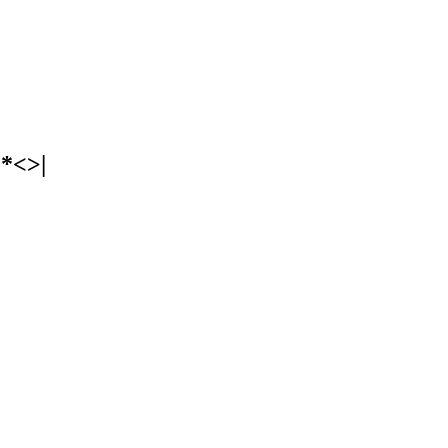
"*<>|