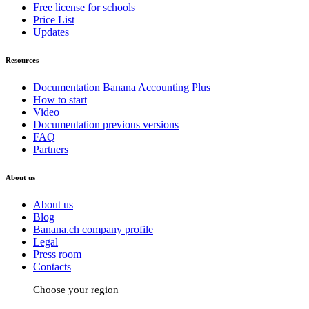
Free license for schools
Price List
Updates
Resources
Documentation Banana Accounting Plus
How to start
Video
Documentation previous versions
FAQ
Partners
About us
About us
Blog
Banana.ch company profile
Legal
Press room
Contacts
Choose your region