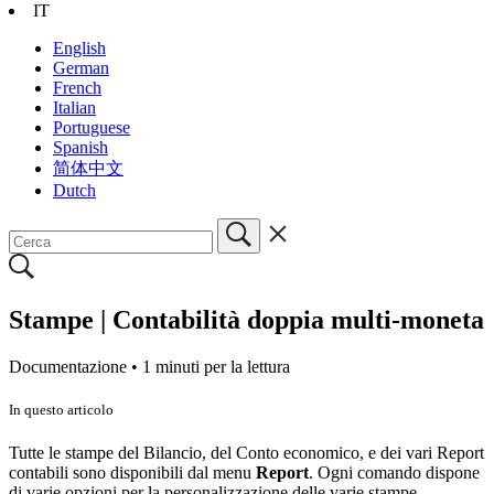
IT
English
German
French
Italian
Portuguese
Spanish
简体中文
Dutch
Stampe | Contabilità doppia multi-moneta
Documentazione •
1 minuti per la lettura
In questo articolo
Tutte le stampe del Bilancio, del Conto economico, e dei vari Report
contabili sono disponibili dal menu
Report
. Ogni comando dispone
di varie opzioni per la personalizzazione delle varie stampe.