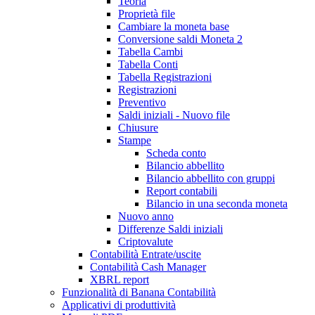
Teoria
Proprietà file
Cambiare la moneta base
Conversione saldi Moneta 2
Tabella Cambi
Tabella Conti
Tabella Registrazioni
Registrazioni
Preventivo
Saldi iniziali - Nuovo file
Chiusure
Stampe
Scheda conto
Bilancio abbellito
Bilancio abbellito con gruppi
Report contabili
Bilancio in una seconda moneta
Nuovo anno
Differenze Saldi iniziali
Criptovalute
Contabilità Entrate/uscite
Contabilità Cash Manager
XBRL report
Funzionalità di Banana Contabilità
Applicativi di produttività