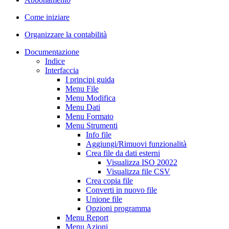
Come iniziare
Organizzare la contabilità
Documentazione
Indice
Interfaccia
I principi guida
Menu File
Menu Modifica
Menu Dati
Menu Formato
Menu Strumenti
Info file
Aggiungi/Rimuovi funzionalità
Crea file da dati esterni
Visualizza ISO 20022
Visualizza file CSV
Crea copia file
Converti in nuovo file
Unione file
Opzioni programma
Menu Report
Menu Azioni