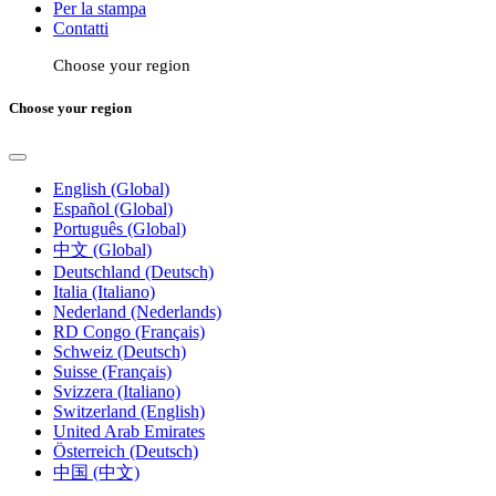
Per la stampa
Contatti
Choose your region
Choose your region
English (Global)
Español (Global)
Português (Global)
中文 (Global)
Deutschland (Deutsch)
Italia (Italiano)
Nederland (Nederlands)
RD Congo (Français)
Schweiz (Deutsch)
Suisse (Français)
Svizzera (Italiano)
Switzerland (English)
United Arab Emirates
Österreich (Deutsch)
中国 (中文)