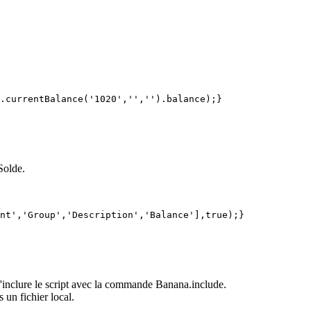
.currentBalance('1020','','').balance);}
Solde.
nt','Group','Description','Balance'],true);}
 d'inclure le script avec la commande Banana.include.
 un fichier local.