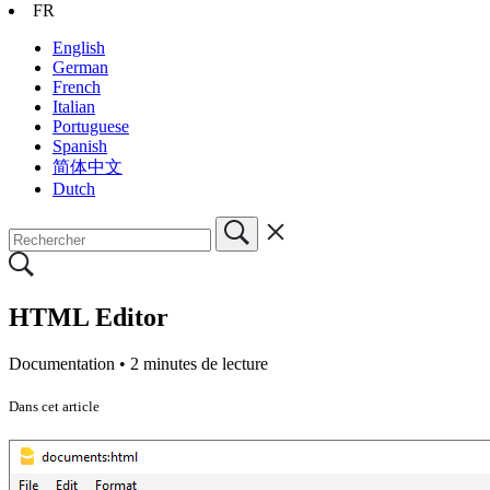
FR
English
German
French
Italian
Portuguese
Spanish
简体中文
Dutch
HTML Editor
Documentation •
2 minutes de lecture
Dans cet article