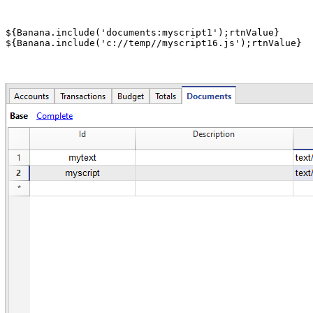
${Banana.include('documents:myscript1');rtnValue}

${Banana.include('c://temp//myscript16.js');rtnValue}