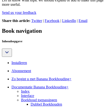
Let us know what topic we should expand or add to make this page
more useful.
Send us your feedback
Share this article:
Twitter
|
Facebook
|
LinkedIn
|
Email
Book navigation
Inhoudsopgave
Installeren
Abonnement
Zo begint u met Banana Boekhouding+
Documentatie Banana Boekhouding+
Index
Interface
Boekhoud toepassingen
Dubbel Boekhouden