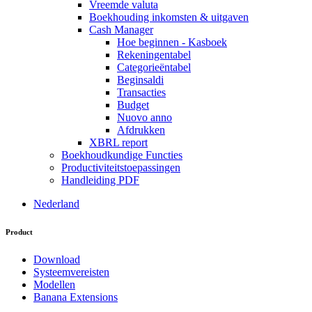
Vreemde valuta
Boekhouding inkomsten & uitgaven
Cash Manager
Hoe beginnen - Kasboek
Rekeningentabel
Categorieëntabel
Beginsaldi
Transacties
Budget
Nuovo anno
Afdrukken
XBRL report
Boekhoudkundige Functies
Productiviteitstoepassingen
Handleiding PDF
Nederland
Product
Download
Systeemvereisten
Modellen
Banana Extensions