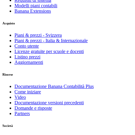
Requisiti di sistema
Modelli piani contabili
Banana Extensions
Acquisto
Piani & prezzi - Svizzera
Piani & prezzi - Italia & Internazionale
Conto utente
Licenze gratuite per scuole e docenti
Listino prezzi
Aggiornamenti
Risorse
Documentazione Banana Contabilità Plus
Come iniziare
Video
Documentazione versioni precedenti
Domande e risposte
Partners
Società