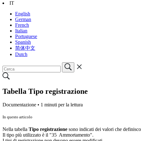
IT
English
German
French
Italian
Portuguese
Spanish
简体中文
Dutch
Tabella Tipo registrazione
Documentazione •
1 minuti per la lettura
In questo articolo
Nella tabella
Tipo registrazione
sono indicati dei valori che definisco
Il tipo più utilizzato è il "35 Ammortamento".
I tipi di registrazione non devono essere modificati.