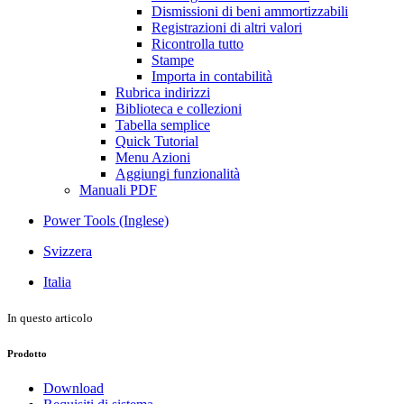
Dismissioni di beni ammortizzabili
Registrazioni di altri valori
Ricontrolla tutto
Stampe
Importa in contabilità
Rubrica indirizzi
Biblioteca e collezioni
Tabella semplice
Quick Tutorial
Menu Azioni
Aggiungi funzionalità
Manuali PDF
Power Tools (Inglese)
Svizzera
Italia
In questo articolo
Prodotto
Download