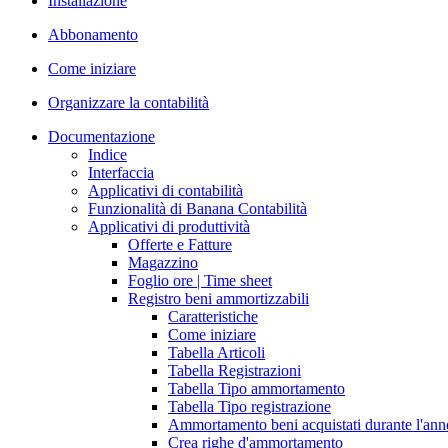
Installazione
Abbonamento
Come iniziare
Organizzare la contabilità
Documentazione
Indice
Interfaccia
Applicativi di contabilità
Funzionalità di Banana Contabilità
Applicativi di produttività
Offerte e Fatture
Magazzino
Foglio ore | Time sheet
Registro beni ammortizzabili
Caratteristiche
Come iniziare
Tabella Articoli
Tabella Registrazioni
Tabella Tipo ammortamento
Tabella Tipo registrazione
Ammortamento beni acquistati durante l'ann
Crea righe d'ammortamento