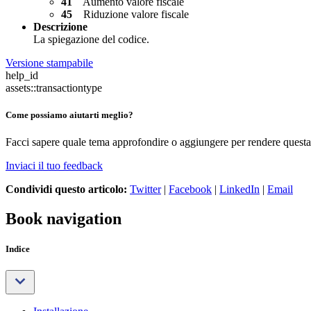
41
Aumento valore fiscale
45
Riduzione valore fiscale
Descrizione
La spiegazione del codice.
Versione stampabile
help_id
assets::transactiontype
Come possiamo aiutarti meglio?
Facci sapere quale tema approfondire o aggiungere per rendere questa 
Inviaci il tuo feedback
Condividi questo articolo:
Twitter
|
Facebook
|
LinkedIn
|
Email
Book navigation
Indice