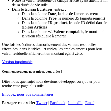
Notez la valeur résiduelle de chaque article ayant atteint la fin
de sa durée de vie utile.
Dans le tableau
Ecritures
, entrez :
Dans la colonne
Date
, la date de l'amortissement
Dans la colonne
Type
, le numéro 35 (amortissement)
Dans la colonne
ID product
, le code ID défini dans le
tableau
Articles
Dans la colonne
+/- Valeur comptable
, le montant de
la valeur résiduelle à amortir.
Une fois les écritures d'amortissement des valeurs résiduelles
effectuées, dans le tableau
Articles
, les articles amortis pour leur
valeur résiduelle afficheront un montant égal à zéro.
Version imprimable
Comment pouvons-nous mieux vous aider ?
Dites-nous quel sujet nous devrions développer ou ajouter pour
rendre cette page plus utile.
Envoyez-nous vos commentaires
Partager cet article:
Twitter
|
Facebook
|
LinkedIn
|
Email