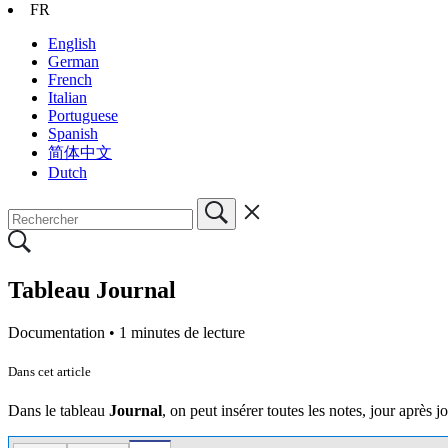
FR
English
German
French
Italian
Portuguese
Spanish
简体中文
Dutch
Tableau Journal
Documentation •
1 minutes de lecture
Dans cet article
Dans le tableau
Journal
, on peut insérer toutes les notes, jour après j