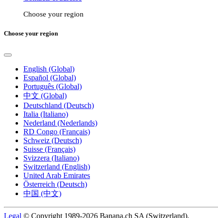
Choose your region
Choose your region
English (Global)
Español (Global)
Português (Global)
中文 (Global)
Deutschland (Deutsch)
Italia (Italiano)
Nederland (Nederlands)
RD Congo (Français)
Schweiz (Deutsch)
Suisse (Français)
Svizzera (Italiano)
Switzerland (English)
United Arab Emirates
Österreich (Deutsch)
中国 (中文)
Legal
© Copyright 1989-2026 Banana.ch SA (Switzerland).