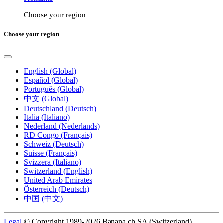
Choose your region
Choose your region
English (Global)
Español (Global)
Português (Global)
中文 (Global)
Deutschland (Deutsch)
Italia (Italiano)
Nederland (Nederlands)
RD Congo (Français)
Schweiz (Deutsch)
Suisse (Français)
Svizzera (Italiano)
Switzerland (English)
United Arab Emirates
Österreich (Deutsch)
中国 (中文)
Legal
© Copyright 1989-2026 Banana.ch SA (Switzerland).