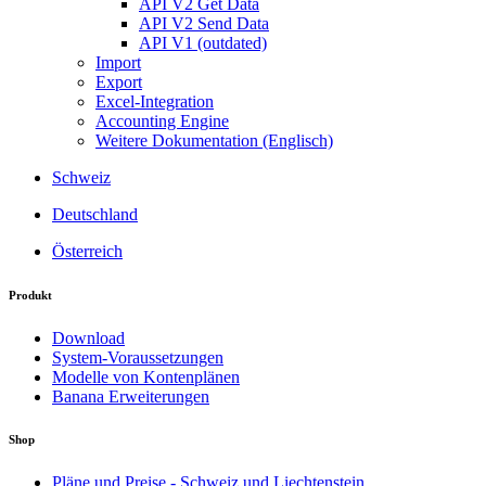
API V2 Get Data
API V2 Send Data
API V1 (outdated)
Import
Export
Excel-Integration
Accounting Engine
Weitere Dokumentation (Englisch)
Schweiz
Deutschland
Österreich
Produkt
Download
System-Voraussetzungen
Modelle von Kontenplänen
Banana Erweiterungen
Shop
Pläne und Preise - Schweiz und Liechtenstein