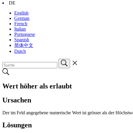
DE
English
German
French
Italian
Portuguese
Spanish
简体中文
Dutch
Wert höher als erlaubt
Ursachen
Der im Feld angegebene numerische Wert ist grösser als der Höchstwe
Lösungen