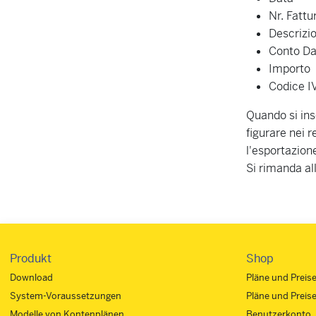
Nr. Fattu
Descrizi
Conto Dar
Importo
Codice I
Quando si ins
figurare nei r
l'esportazion
Si rimanda al
Produkt
Shop
Download
Pläne und Preis
System-Voraussetzungen
Pläne und Preis
Modelle von Kontenplänen
Benutzerkonto