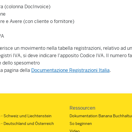
ra (colonna DocInvoice)
one
e e Avere (con cliente o fornitore)
VA
erisce un movimento nella tabella registrazioni, relativo ad 
egistri IVA, si deve indicare l'apposito Codice IVA. Il numero f
e dello spesometro
la pagina della
Documentazione Registrazioni Italia
.
Ressourcen
e - Schweiz und Liechtenstein
Dokumentation Banana Buchhaltu
e - Deutschland und Österreich
So beginnen
Video