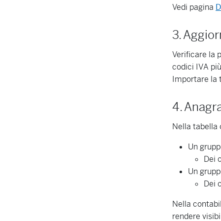
Vedi pagina
D
3. Aggior
Verificare la p
codici IVA più
Importare la 
4. Anagra
Nella tabella
Un gruppo
Dei c
Un gruppo
Dei c
Nella contabil
rendere visibi