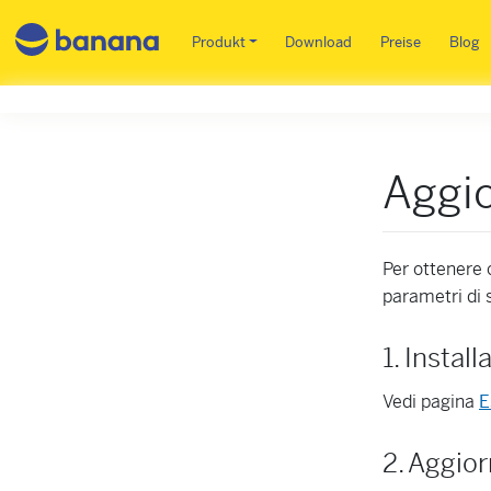
Main menu DE
Produkt
Download
Preise
Blog
Aggio
Per ottenere 
parametri di s
1. Instal
Vedi pagina
E
2. Aggior