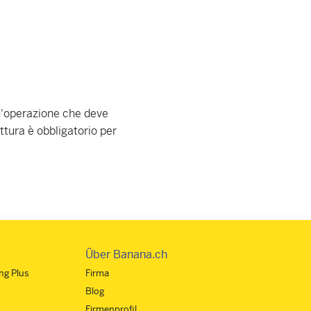
un'operazione che deve
attura è obbligatorio per
Über Banana.ch
ng Plus
Firma
Blog
Firmenprofil