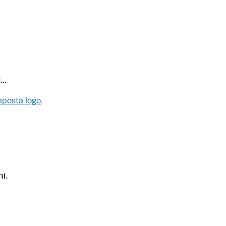
..
mposta logo
.
i.