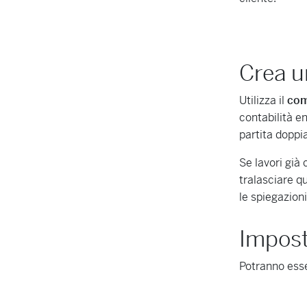
Crea u
Utilizza il
com
contabilità e
partita doppi
Se lavori già
tralasciare q
le spiegazioni
Imposta
Potranno esse