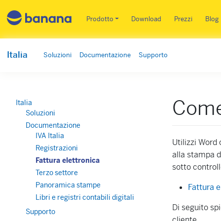
Main menu IT
Prodotto
Download
Prezzi
Blog
Italia
Soluzioni
Documentazione
Supporto
Come 
Italia
Soluzioni
Documentazione
IVA Italia
Utilizzi Word
Registrazioni
alla stampa de
Fattura elettronica
sotto controll
Terzo settore
Panoramica stampe
Fattura e
Libri e registri contabili digitali
Di seguito sp
Supporto
cliente.