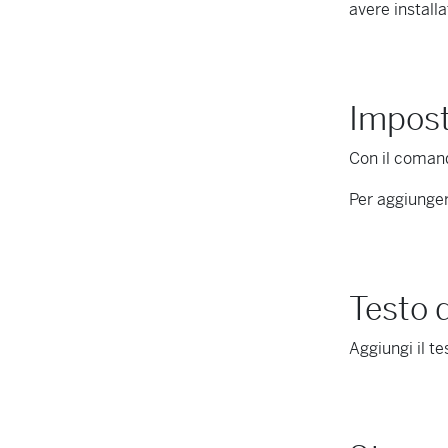
avere installa
Imposta
Con il coma
Per aggiunger
Testo d
Aggiungi il t