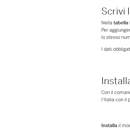
Scrivi 
Nella
tabella
Per aggiunger
lo stesso num
I dati obbliga
Install
Con il coma
l'Italia con i
Installa
il mod