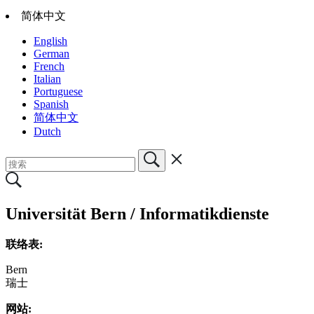
简体中文
English
German
French
Italian
Portuguese
Spanish
简体中文
Dutch
Universität Bern / Informatikdienste
联络表:
Bern
瑞士
网站: