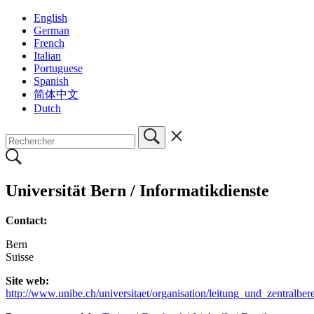
English
German
French
Italian
Portuguese
Spanish
简体中文
Dutch
Universität Bern / Informatikdienste
Contact:
Bern
Suisse
Site web:
http://www.unibe.ch/universitaet/organisation/leitung_und_zentralber