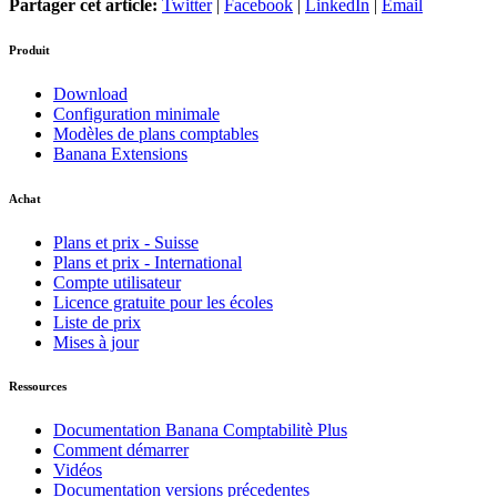
Partager cet article:
Twitter
|
Facebook
|
LinkedIn
|
Email
Produit
Download
Configuration minimale
Modèles de plans comptables
Banana Extensions
Achat
Plans et prix - Suisse
Plans et prix - International
Compte utilisateur
Licence gratuite pour les écoles
Liste de prix
Mises à jour
Ressources
Documentation Banana Comptabilitè Plus
Comment démarrer
Vidéos
Documentation versions précedentes