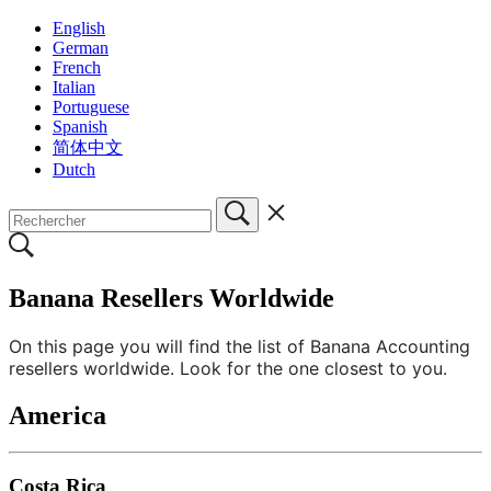
English
German
French
Italian
Portuguese
Spanish
简体中文
Dutch
Banana Resellers Worldwide
On this page you will find the list of Banana Accounting
resellers worldwide. Look for the one closest to you.
America
Costa Rica