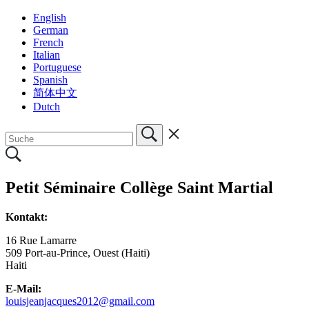
English
German
French
Italian
Portuguese
Spanish
简体中文
Dutch
Petit Séminaire Collège Saint Martial
Kontakt:
16 Rue Lamarre
509
Port-au-Prince, Ouest (Haiti)
Haiti
E-Mail:
louisjeanjacques2012@gmail.com