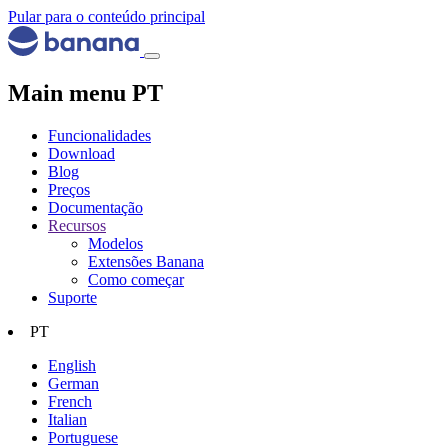
Pular para o conteúdo principal
Main menu PT
Funcionalidades
Download
Blog
Preços
Documentação
Recursos
Modelos
Extensões Banana
Como começar
Suporte
PT
English
German
French
Italian
Portuguese