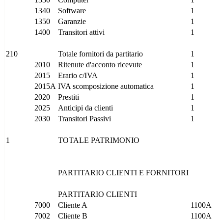
1340
Software
1
1350
Garanzie
1
1400
Transitori attivi
1
210
Totale fornitori da partitario
1
2010
Ritenute d'acconto ricevute
1
2015
Erario c/IVA
1
2015A
IVA scomposizione automatica
1
2020
Prestiti
1
2025
Anticipi da clienti
1
2030
Transitori Passivi
1
1
TOTALE PATRIMONIO
PARTITARIO CLIENTI E FORNITORI
PARTITARIO CLIENTI
7000
Cliente A
1100A
7002
Cliente B
1100A