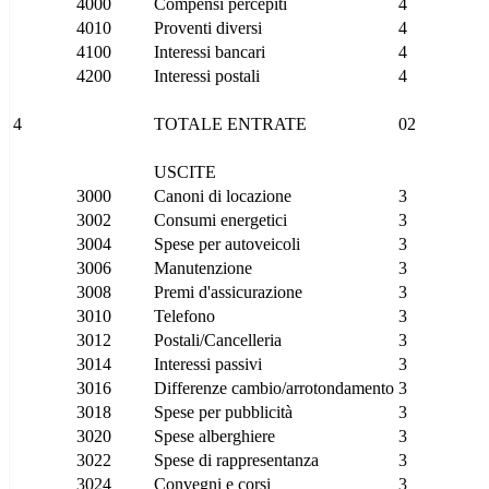
4000
Compensi percepiti
4
4010
Proventi diversi
4
4100
Interessi bancari
4
4200
Interessi postali
4
4
TOTALE ENTRATE
02
USCITE
3000
Canoni di locazione
3
3002
Consumi energetici
3
3004
Spese per autoveicoli
3
3006
Manutenzione
3
3008
Premi d'assicurazione
3
3010
Telefono
3
3012
Postali/Cancelleria
3
3014
Interessi passivi
3
3016
Differenze cambio/arrotondamento
3
3018
Spese per pubblicità
3
3020
Spese alberghiere
3
3022
Spese di rappresentanza
3
3024
Convegni e corsi
3