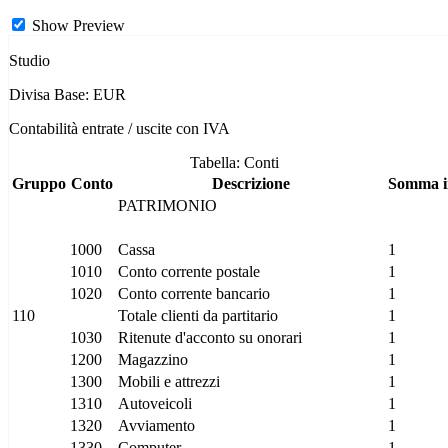
Show Preview
Studio
Divisa Base: EUR
Contabilità entrate / uscite con IVA
Tabella: Conti
Gruppo
Conto
Descrizione
Somma i
PATRIMONIO
1000
Cassa
1
1010
Conto corrente postale
1
1020
Conto corrente bancario
1
110
Totale clienti da partitario
1
1030
Ritenute d'acconto su onorari
1
1200
Magazzino
1
1300
Mobili e attrezzi
1
1310
Autoveicoli
1
1320
Avviamento
1
1330
Computer
1