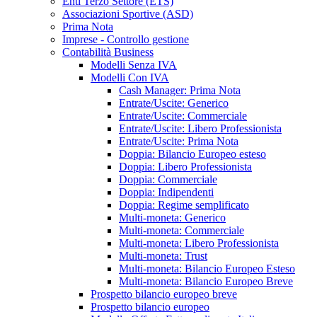
Enti Terzo Settore (ETS)
Associazioni Sportive (ASD)
Prima Nota
Imprese - Controllo gestione
Contabilità Business
Modelli Senza IVA
Modelli Con IVA
Cash Manager: Prima Nota
Entrate/Uscite: Generico
Entrate/Uscite: Commerciale
Entrate/Uscite: Libero Professionista
Entrate/Uscite: Prima Nota
Doppia: Bilancio Europeo esteso
Doppia: Libero Professionista
Doppia: Commerciale
Doppia: Indipendenti
Doppia: Regime semplificato
Multi-moneta: Generico
Multi-moneta: Commerciale
Multi-moneta: Libero Professionista
Multi-moneta: Trust
Multi-moneta: Bilancio Europeo Esteso
Multi-moneta: Bilancio Europeo Breve
Prospetto bilancio europeo breve
Prospetto bilancio europeo