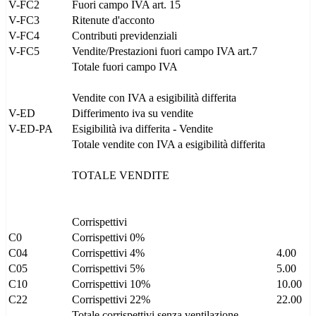
V-FC2
Fuori campo IVA art. 15
V-FC3
Ritenute d'acconto
V-FC4
Contributi previdenziali
V-FC5
Vendite/Prestazioni fuori campo IVA art.7
Totale fuori campo IVA
Vendite con IVA a esigibilità differita
V-ED
Differimento iva su vendite
V-ED-PA
Esigibilità iva differita - Vendite
Totale vendite con IVA a esigibilità differita
TOTALE VENDITE
Corrispettivi
C0
Corrispettivi 0%
C04
Corrispettivi 4%
4.00
C05
Corrispettivi 5%
5.00
C10
Corrispettivi 10%
10.00
C22
Corrispettivi 22%
22.00
Totale corrispettivi senza ventilazione