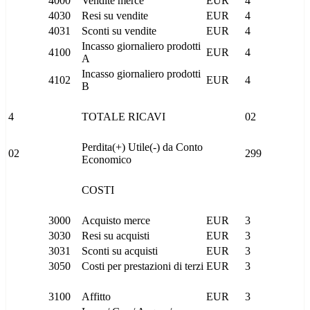
4000
Vendite merce
EUR
4
4030
Resi su vendite
EUR
4
4031
Sconti su vendite
EUR
4
Incasso giornaliero prodotti
4100
EUR
4
A
Incasso giornaliero prodotti
4102
EUR
4
B
4
TOTALE RICAVI
02
Perdita(+) Utile(-) da Conto
02
299
Economico
COSTI
3000
Acquisto merce
EUR
3
3030
Resi su acquisti
EUR
3
3031
Sconti su acquisti
EUR
3
3050
Costi per prestazioni di terzi
EUR
3
3100
Affitto
EUR
3