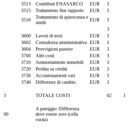
3513
Contributi ENASARCO
EUR
3
3515
Trattamento fine rapporto
EUR
3
Trattamento di quiescenza e
3516
EUR
3
simili
3
3600
Lavori di terzi
EUR
3
3602
Consulenza amministrativa
EUR
3
3604
Provvigioni passive
EUR
3
3700
Altri costi
EUR
3
3710
Ammortamento immobili
EUR
3
3720
Perdita su crediti
EUR
3
3730
Accantonamenti vari
EUR
3
3740
Differenze di cambio
EUR
3
3
TOTALE COSTI
02
1
A pareggio :Differenza
00
deve essere zero (cella
vuota)