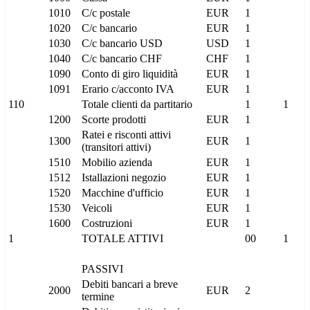
1010
C/c postale
EUR
1
1020
C/c bancario
EUR
1
1030
C/c bancario USD
USD
1
1040
C/c bancario CHF
CHF
1
1090
Conto di giro liquidità
EUR
1
1091
Erario c/acconto IVA
EUR
1
110
Totale clienti da partitario
1
1
1200
Scorte prodotti
EUR
1
Ratei e risconti attivi
1300
EUR
1
(transitori attivi)
1510
Mobilio azienda
EUR
1
1512
Istallazioni negozio
EUR
1
1520
Macchine d'ufficio
EUR
1
1530
Veicoli
EUR
1
1600
Costruzioni
EUR
1
1
TOTALE ATTIVI
00
1
PASSIVI
Debiti bancari a breve
2000
EUR
2
termine