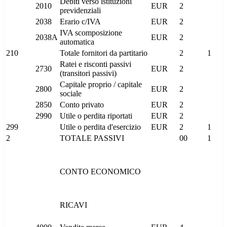
Debiti verso istituzioni
2010
EUR
2
previdenziali
2038
Erario c/IVA
EUR
2
IVA scomposizione
2038A
EUR
2
automatica
210
Totale fornitori da partitario
2
1
Ratei e risconti passivi
2730
EUR
2
(transitori passivi)
Capitale proprio / capitale
2800
EUR
2
sociale
2850
Conto privato
EUR
2
2990
Utile o perdita riportati
EUR
2
299
Utile o perdita d'esercizio
EUR
2
1
2
TOTALE PASSIVI
00
1
CONTO ECONOMICO
RICAVI