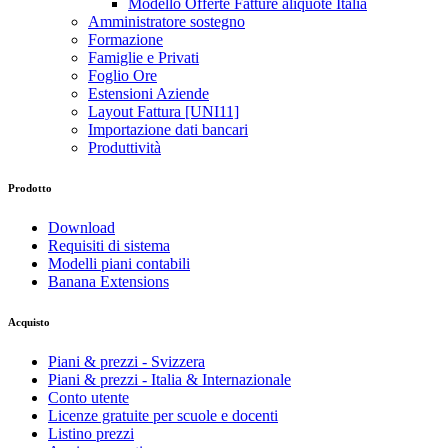
Modello Offerte Fatture aliquote Italia
Amministratore sostegno
Formazione
Famiglie e Privati
Foglio Ore
Estensioni Aziende
Layout Fattura [UNI11]
Importazione dati bancari
Produttività
Prodotto
Download
Requisiti di sistema
Modelli piani contabili
Banana Extensions
Acquisto
Piani & prezzi - Svizzera
Piani & prezzi - Italia & Internazionale
Conto utente
Licenze gratuite per scuole e docenti
Listino prezzi