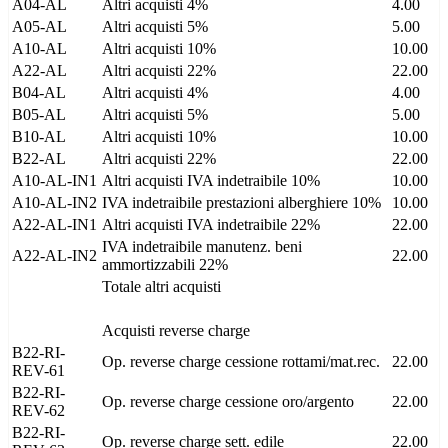
A04-AL
Altri acquisti 4%
4.00
A05-AL
Altri acquisti 5%
5.00
A10-AL
Altri acquisti 10%
10.00
A22-AL
Altri acquisti 22%
22.00
B04-AL
Altri acquisti 4%
4.00
B05-AL
Altri acquisti 5%
5.00
B10-AL
Altri acquisti 10%
10.00
B22-AL
Altri acquisti 22%
22.00
A10-AL-IN1
Altri acquisti IVA indetraibile 10%
10.00
A10-AL-IN2
IVA indetraibile prestazioni alberghiere 10%
10.00
A22-AL-IN1
Altri acquisti IVA indetraibile 22%
22.00
IVA indetraibile manutenz. beni
A22-AL-IN2
22.00
ammortizzabili 22%
Totale altri acquisti
Acquisti reverse charge
B22-RI-
Op. reverse charge cessione rottami/mat.rec.
22.00
REV-61
B22-RI-
Op. reverse charge cessione oro/argento
22.00
REV-62
B22-RI-
Op. reverse charge sett. edile
22.00