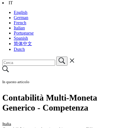
IT
English
German
French
Italian
Portuguese
Spanish
简体中文
Dutch
In questo articolo
Contabilità Multi-Moneta
Generico - Competenza
Italia