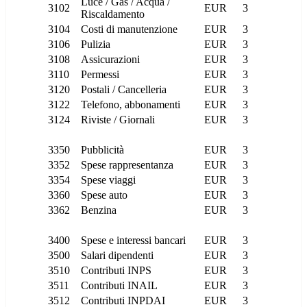
Luce / Gas / Acqua /
3102
EUR
3
Riscaldamento
3104
Costi di manutenzione
EUR
3
3106
Pulizia
EUR
3
3108
Assicurazioni
EUR
3
3110
Permessi
EUR
3
3120
Postali / Cancelleria
EUR
3
3122
Telefono, abbonamenti
EUR
3
3124
Riviste / Giornali
EUR
3
3350
Pubblicità
EUR
3
3352
Spese rappresentanza
EUR
3
3354
Spese viaggi
EUR
3
3360
Spese auto
EUR
3
3362
Benzina
EUR
3
3400
Spese e interessi bancari
EUR
3
3500
Salari dipendenti
EUR
3
3510
Contributi INPS
EUR
3
3511
Contributi INAIL
EUR
3
3512
Contributi INPDAI
EUR
3