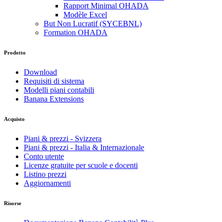
Rapport Minimal OHADA
Modèle Excel
But Non Lucratif (SYCEBNL)
Formation OHADA
Prodotto
Download
Requisiti di sistema
Modelli piani contabili
Banana Extensions
Acquisto
Piani & prezzi - Svizzera
Piani & prezzi - Italia & Internazionale
Conto utente
Licenze gratuite per scuole e docenti
Listino prezzi
Aggiornamenti
Risorse