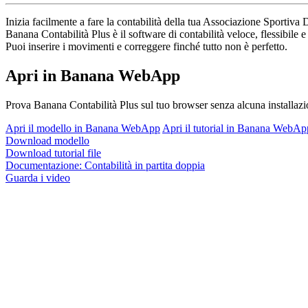
Inizia facilmente a fare la contabilità della tua Associazione Sportiva
Banana Contabilità Plus è il software di contabilità veloce, flessibil
Puoi inserire i movimenti e correggere finché tutto non è perfetto.
Apri in Banana WebApp
Prova Banana Contabilità Plus sul tuo browser senza alcuna installazione
Apri il modello in Banana WebApp
Apri il tutorial in Banana WebAp
Download modello
Download tutorial file
Documentazione:
Contabilità in partita doppia
Guarda i video