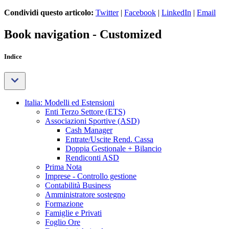
Condividi questo articolo:
Twitter
|
Facebook
|
LinkedIn
|
Email
Book navigation - Customized
Indice
Italia: Modelli ed Estensioni
Enti Terzo Settore (ETS)
Associazioni Sportive (ASD)
Cash Manager
Entrate/Uscite Rend. Cassa
Doppia Gestionale + Bilancio
Rendiconti ASD
Prima Nota
Imprese - Controllo gestione
Contabilità Business
Amministratore sostegno
Formazione
Famiglie e Privati
Foglio Ore