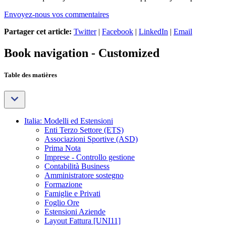
Envoyez-nous vos commentaires
Partager cet article:
Twitter
|
Facebook
|
LinkedIn
|
Email
Book navigation - Customized
Table des matières
Italia: Modelli ed Estensioni
Enti Terzo Settore (ETS)
Associazioni Sportive (ASD)
Prima Nota
Imprese - Controllo gestione
Contabilità Business
Amministratore sostegno
Formazione
Famiglie e Privati
Foglio Ore
Estensioni Aziende
Layout Fattura [UNI11]