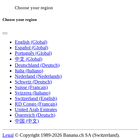
Choose your region
Choose your region
English (Global)
Español (Global)
Português (Global)
中文 (Global)
Deutschland (Deutsch)
Italia (Italiano)
Nederland (Nederlands)
Schweiz (Deutsch)
Suisse (Français)
Svizzera (Italiano)
Switzerland (English)
RD Congo (Français)
United Arab Emirates
Österreich (Deutsch)
中国 (中文)
Legal
© Copyright 1989-2026 Banana.ch SA (Switzerland).