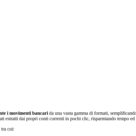
te i movimenti bancari
da una vasta gamma di formati, semplificando n
dati estratti dai propri conti correnti in pochi clic, risparmiando tempo e
tra cui: